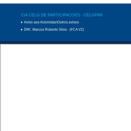
CIA CELG DE PARTICIPACOES - CELGPAR
Aviso aos Acionistas\Outros avisos
DRI:
Marcos Roberto Silva - (FCA V2)