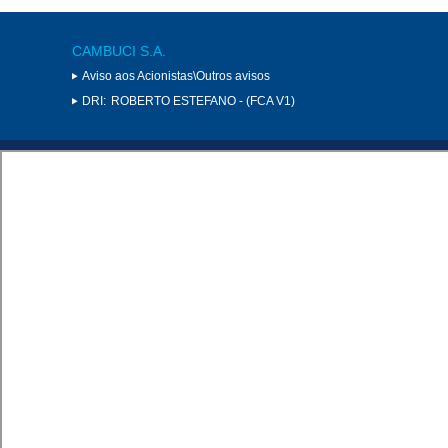
CAMBUCI S.A.
Aviso aos Acionistas\Outros avisos
DRI:
ROBERTO ESTEFANO - (FCA V1)