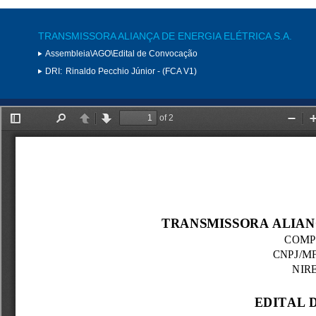
TRANSMISSORA ALIANÇA DE ENERGIA ELÉTRICA S.A.
Assembleia\AGO\Edital de Convocação
DRI:
Rinaldo Pecchio Júnior - (FCA V1)