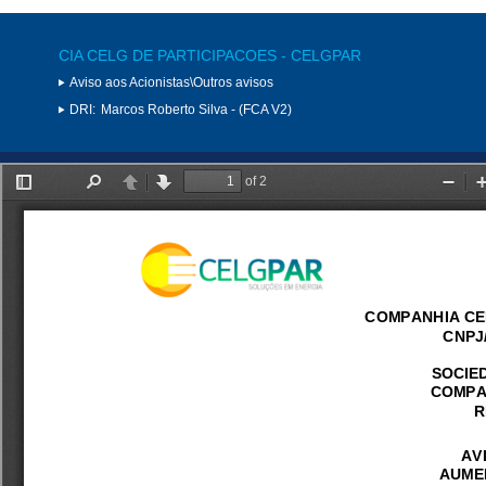
CIA CELG DE PARTICIPACOES - CELGPAR
Aviso aos Acionistas\Outros avisos
DRI:
Marcos Roberto Silva - (FCA V2)