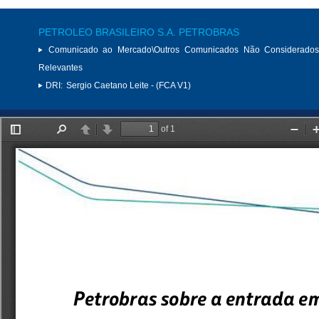
PETROLEO BRASILEIRO S.A. PETROBRAS
Comunicado ao Mercado\Outros Comunicados Não Considerados
Relevantes
DRI:
Sergio Caetano Leite - (FCA V1)