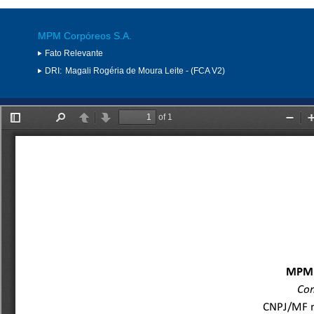
MPM Corpóreos S.A.
Fato Relevante
DRI:
Magali Rogéria de Moura Leite - (FCA V2)