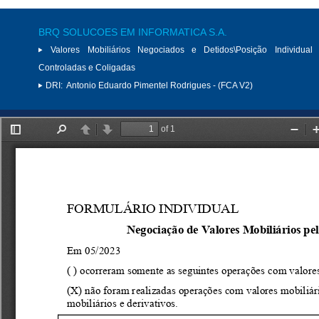
BRQ SOLUCOES EM INFORMATICA S.A.
Valores Mobiliários Negociados e Detidos\Posição Individual 
Controladas e Coligadas
DRI:
Antonio Eduardo Pimentel Rodrigues - (FCA V2)