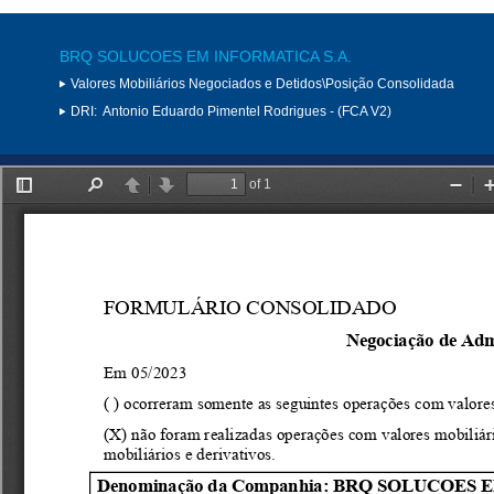
BRQ SOLUCOES EM INFORMATICA S.A.
Valores Mobiliários Negociados e Detidos\Posição Consolidada
DRI:
Antonio Eduardo Pimentel Rodrigues - (FCA V2)