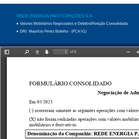
REDE ENERGIA PARTICIPAÇÕES S.A.
Valores Mobiliários Negociados e Detidos\Posição Consolidada
DRI:
Maurício Perez Botelho - (FCA V1)