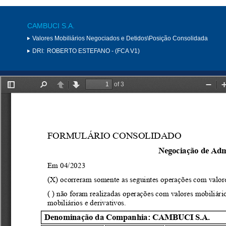
CAMBUCI S.A.
Valores Mobiliários Negociados e Detidos\Posição Consolidada
DRI:
ROBERTO ESTEFANO - (FCA V1)