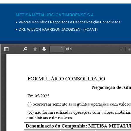
METISA METALURGICA TIMBOENSE S.A.
Valores Mobiliários Negociados e Detidos\Posição Consolidada
DRI:
WILSON HARRISON JACOBSEN - (FCA V1)