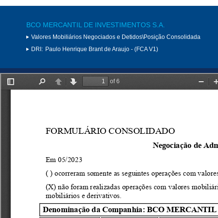
BCO MERCANTIL DE INVESTIMENTOS S.A.
Valores Mobiliários Negociados e Detidos\Posição Consolidada
DRI:
Paulo Henrique Brant de Araujo - (FCA V1)