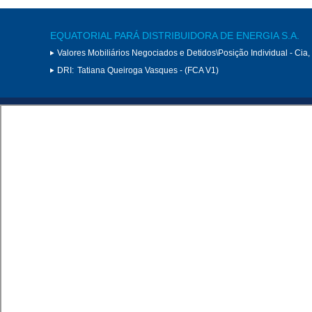
EQUATORIAL PARÁ DISTRIBUIDORA DE ENERGIA S.A.
Valores Mobiliários Negociados e Detidos\Posição Individual - Cia
DRI:
Tatiana Queiroga Vasques - (FCA V1)