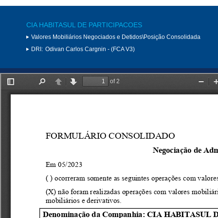
CIA HABITASUL DE PARTICIPACOES
Valores Mobiliários Negociados e Detidos\Posição Consolidada
DRI:
Odivan Carlos Cargnin - (FCA V3)