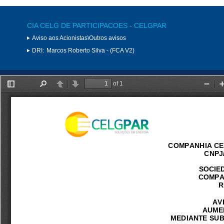
CIA CELG DE PARTICIPACOES - CELGPAR
Aviso aos Acionistas\Outros avisos
DRI:
Marcos Roberto Silva - (FCA V2)