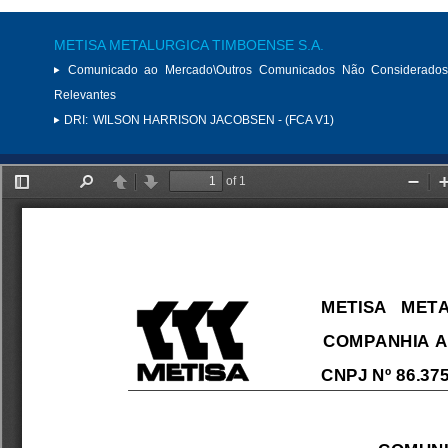
METISA METALURGICA TIMBOENSE S.A.
Comunicado ao Mercado\Outros Comunicados Não Considerados
Relevantes
DRI:
WILSON HARRISON JACOBSEN - (FCA V1)