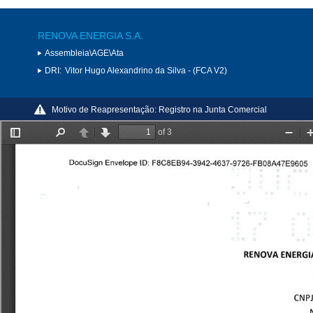
RENOVA ENERGIA S.A.
Assembleia\AGE\Ata
DRI:
Vitor Hugo Alexandrino da Silva - (FCA V2)
Motivo de Reapresentação:
Registro na Junta Comercial