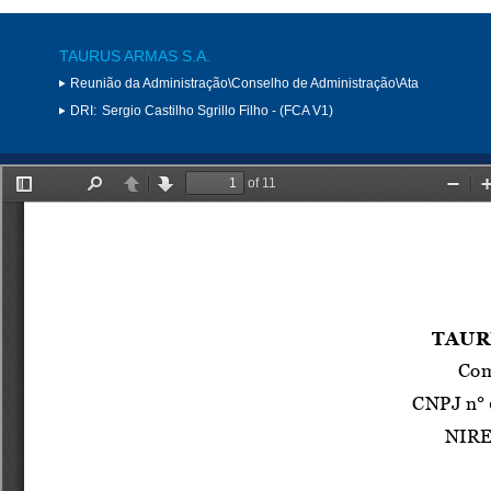
TAURUS ARMAS S.A.
Reunião da Administração\Conselho de Administração\Ata
DRI:
Sergio Castilho Sgrillo Filho - (FCA V1)