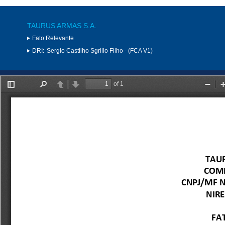
TAURUS ARMAS S.A.
Fato Relevante
DRI:
Sergio Castilho Sgrillo Filho - (FCA V1)