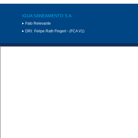
IGUA SANEAMENTO S.A.
Fato Relevante
DRI:
Felipe Rath Fingerl - (FCA V1)