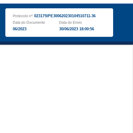
023175IPE300620230104510711-36
Protocolo nº:
Data do Documento
Data do Envio
06/2023
30/06/2023 18:00:56