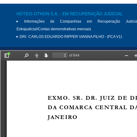
HOTEIS OTHON S.A. - EM RECUPERAÇÃO JUDICIAL
Informações de Companhias em Recuperação Judici
Extrajudicial\Contas demonstrativas mensais
DRI:
CARLOS EDUARDO RIPPER VIANNA FILHO - (FCA V1)