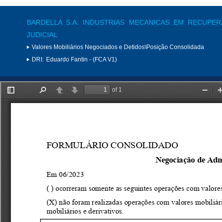
BARDELLA S.A. INDUSTRIAS MECANICAS EM RECUPE
JUDICIAL
Valores Mobiliários Negociados e Detidos\Posição Consolidada
DRI:
Eduardo Fantin - (FCA V1)