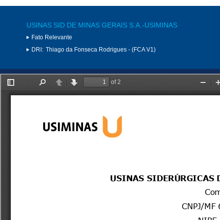
USINAS SID DE MINAS GERAIS S.A.-USIMINAS
Fato Relevante
DRI:
Thiago da Fonseca Rodrigues - (FCA V1)