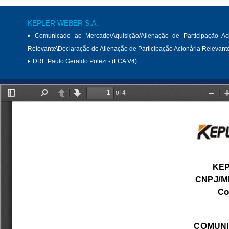
KEPLER WEBER S.A.
Comunicado ao Mercado\Aquisição/Alienação de Participação Aci
Relevante\Declaração de Alienação de Participação Acionária Relevant
DRI:
Paulo Geraldo Polezi - (FCA V4)