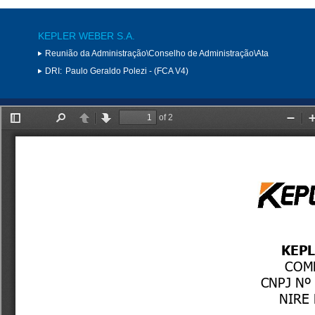
KEPLER WEBER S.A.
Reunião da Administração\Conselho de Administração\Ata
DRI:
Paulo Geraldo Polezi - (FCA V4)