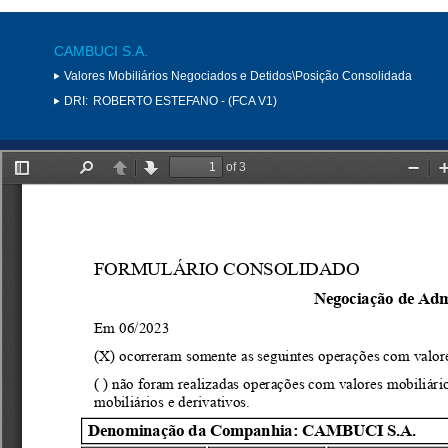
CAMBUCI S.A.
Valores Mobiliários Negociados e Detidos\Posição Consolidada
DRI:
ROBERTO ESTEFANO - (FCA V1)