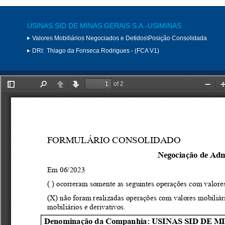
USINAS SID DE MINAS GERAIS S.A.-USIMINAS
Valores Mobiliários Negociados e Detidos\Posição Consolidada
DRI:
Thiago da Fonseca Rodrigues - (FCA V1)