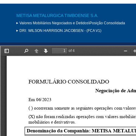
METISA METALURGICA TIMBOENSE S.A.
Valores Mobiliários Negociados e Detidos\Posição Consolidada
DRI:
WILSON HARRISON JACOBSEN - (FCA V1)