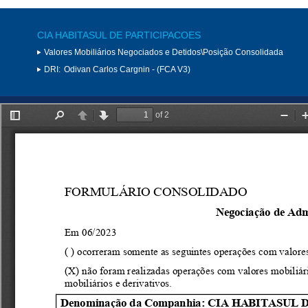
CIA HABITASUL DE PARTICIPACOES
Valores Mobiliários Negociados e Detidos\Posição Consolidada
DRI:
Odivan Carlos Cargnin - (FCA V3)