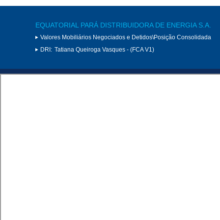
EQUATORIAL PARÁ DISTRIBUIDORA DE ENERGIA S.A.
Valores Mobiliários Negociados e Detidos\Posição Consolidada
DRI:
Tatiana Queiroga Vasques - (FCA V1)