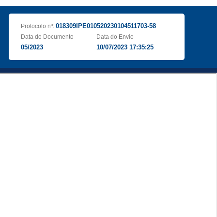
018309IPE010520230104511703-58
Protocolo nº:
Data do Documento
Data do Envio
05/2023
10/07/2023 17:35:25