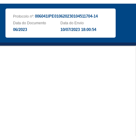
006041IPE010620230104511704-14
Protocolo nº:
Data do Documento
Data do Envio
06/2023
10/07/2023 18:00:54