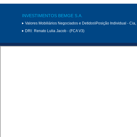
INVESTIMENTOS BEMGE S.A.
Valores Mobiliários Negociados e Detidos\Posição Individual - Cia
DRI:
Renato Lulia Jacob - (FCA V3)