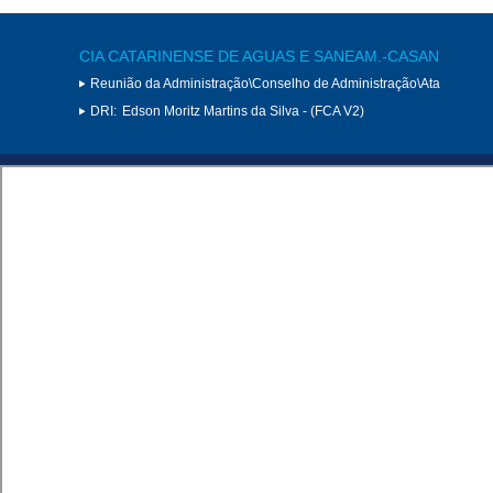
CIA CATARINENSE DE AGUAS E SANEAM.-CASAN
Reunião da Administração\Conselho de Administração\Ata
DRI:
Edson Moritz Martins da Silva - (FCA V2)