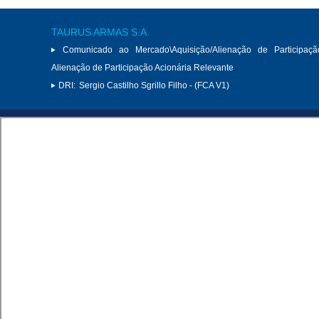
TAURUS ARMAS S.A.
Comunicado ao Mercado\Aquisição/Alienação de Participaçã
Alienação de Participação Acionária Relevante
DRI:
Sergio Castilho Sgrillo Filho - (FCA V1)