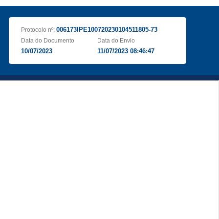
006173IPE100720230104511805-73
Protocolo nº:
Data do Documento
Data do Envio
10/07/2023
11/07/2023 08:46:47