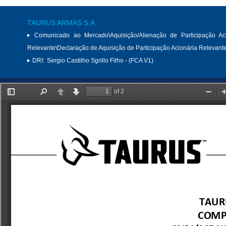
TAURUS ARMAS S.A.
Comunicado ao Mercado\Aquisição/Alienação de Participação Aci
Relevante\Declaração de Aquisição de Participação Acionária Relevant
DRI:
Sergio Castilho Sgrillo Filho - (FCA V1)