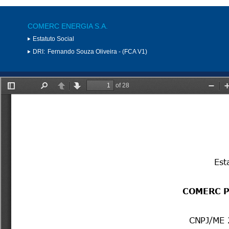
COMERC ENERGIA S.A.
Estatuto Social
DRI:
Fernando Souza Oliveira - (FCA V1)