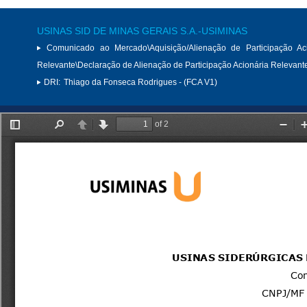
USINAS SID DE MINAS GERAIS S.A.-USIMINAS
Comunicado ao Mercado\Aquisição/Alienação de Participação Aci
Relevante\Declaração de Alienação de Participação Acionária Relevant
DRI:
Thiago da Fonseca Rodrigues - (FCA V1)