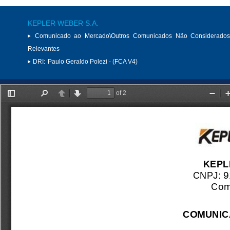
KEPLER WEBER S.A.
Comunicado ao Mercado\Outros Comunicados Não Considerados
Relevantes
DRI:
Paulo Geraldo Polezi - (FCA V4)