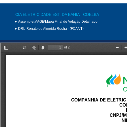
CIA ELETRICIDADE EST. DA BAHIA - COELBA
Assembleia\AGE\Mapa Final de Votação Detalhado
DRI:
Renato de Almeida Rocha - (FCA V1)