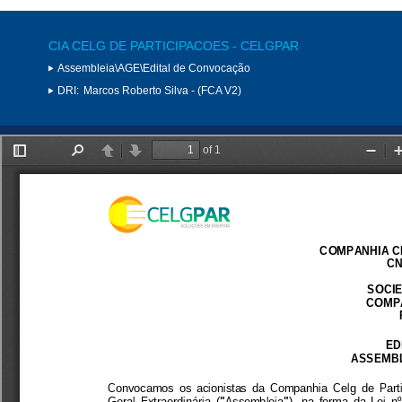
CIA CELG DE PARTICIPACOES - CELGPAR
Assembleia\AGE\Edital de Convocação
DRI:
Marcos Roberto Silva - (FCA V2)