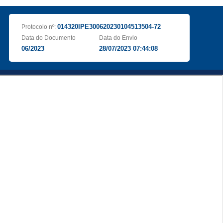
014320IPE300620230104513504-72
Protocolo nº:
Data do Documento
Data do Envio
06/2023
28/07/2023 07:44:08