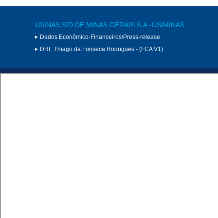
USINAS SID DE MINAS GERAIS S.A.-USIMINAS
Dados Econômico-Financeiros\Press-release
DRI:
Thiago da Fonseca Rodrigues - (FCA V1)