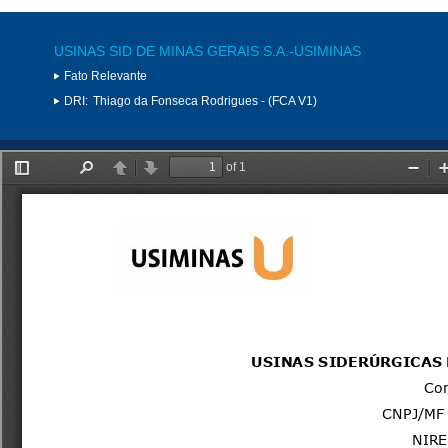
USINAS SID DE MINAS GERAIS S.A.-USIMINAS
Fato Relevante
DRI:
Thiago da Fonseca Rodrigues - (FCA V1)