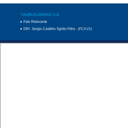
TAURUS ARMAS S.A.
Fato Relevante
DRI:
Sergio Castilho Sgrillo Filho - (FCA V1)