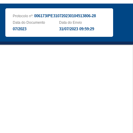
006173IPE310720230104513806-28
Protocolo nº:
Data do Documento
Data do Envio
07/2023
31/07/2023 09:59:29