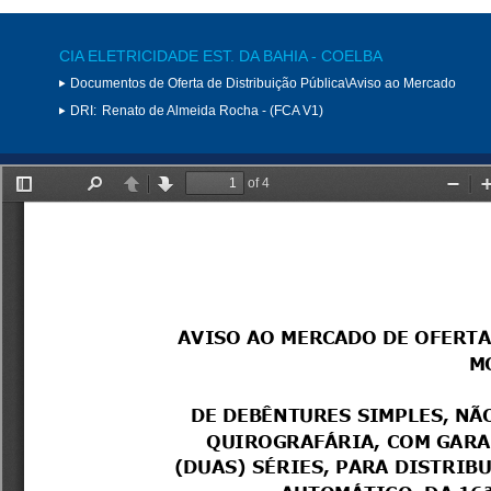
CIA ELETRICIDADE EST. DA BAHIA - COELBA
Documentos de Oferta de Distribuição Pública\Aviso ao Mercado
DRI:
Renato de Almeida Rocha - (FCA V1)