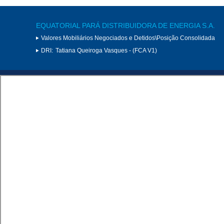
EQUATORIAL PARÁ DISTRIBUIDORA DE ENERGIA S.A.
Valores Mobiliários Negociados e Detidos\Posição Consolidada
DRI:
Tatiana Queiroga Vasques - (FCA V1)