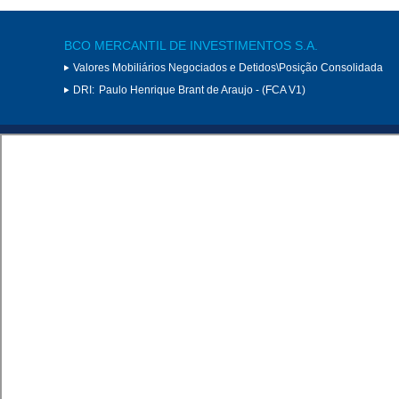
BCO MERCANTIL DE INVESTIMENTOS S.A.
Valores Mobiliários Negociados e Detidos\Posição Consolidada
DRI:
Paulo Henrique Brant de Araujo - (FCA V1)