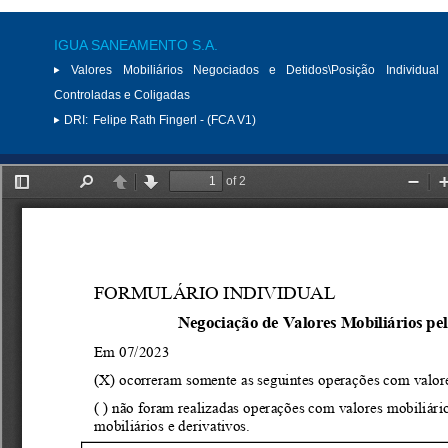
IGUA SANEAMENTO S.A.
Valores Mobiliários Negociados e Detidos\Posição Individual 
Controladas e Coligadas
DRI:
Felipe Rath Fingerl - (FCA V1)