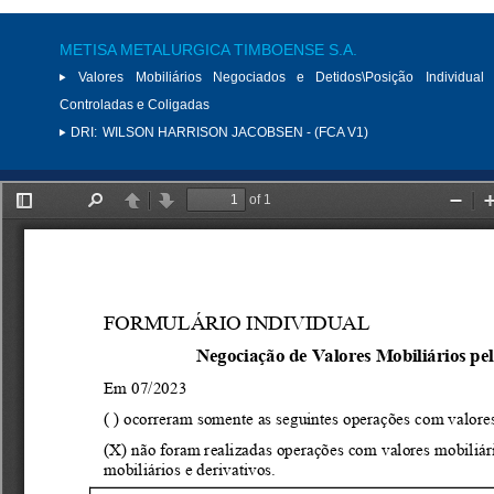
METISA METALURGICA TIMBOENSE S.A.
Valores Mobiliários Negociados e Detidos\Posição Individual 
Controladas e Coligadas
DRI:
WILSON HARRISON JACOBSEN - (FCA V1)