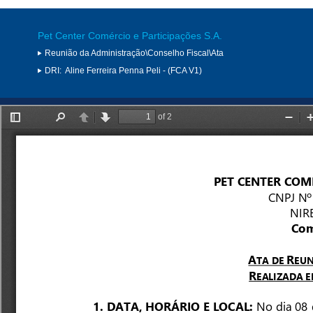
Pet Center Comércio e Participações S.A.
Reunião da Administração\Conselho Fiscal\Ata
DRI:
Aline Ferreira Penna Peli - (FCA V1)