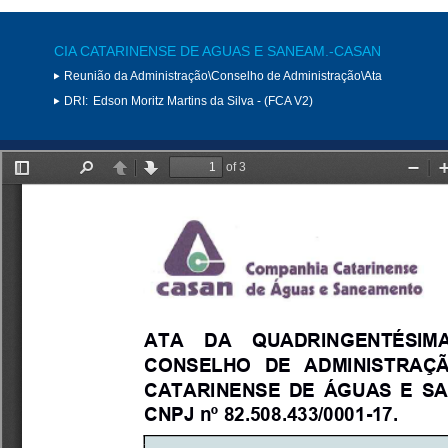
CIA CATARINENSE DE AGUAS E SANEAM.-CASAN
Reunião da Administração\Conselho de Administração\Ata
DRI:
Edson Moritz Martins da Silva - (FCA V2)