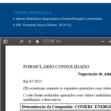
COMERC ENERGIA S.A.
Valores Mobiliários Negociados e Detidos\Posição Consolidada
DRI:
Fernando Souza Oliveira - (FCA V1)